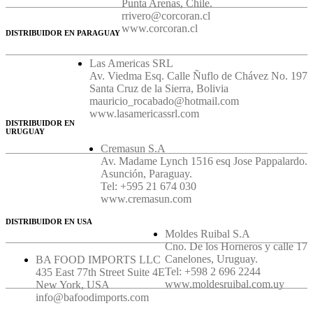
Punta Arenas, Chile.
rrivero@corcoran.cl
www.corcoran.cl
DISTRIBUIDOR EN PARAGUAY
Las Americas SRL
Av. Viedma Esq. Calle Ñuflo de Chávez No. 197
Santa Cruz de la Sierra, Bolivia
mauricio_rocabado@hotmail.com
www.lasamericassrl.com
DISTRIBUIDOR EN
URUGUAY
Cremasun S.A
Av. Madame Lynch 1516 esq Jose Pappalardo.
Asunción, Paraguay.
Tel: +595 21 674 030
www.cremasun.com
DISTRIBUIDOR EN USA
Moldes Ruibal S.A
Cno. De los Horneros y calle 17
Canelones, Uruguay.
BA FOOD IMPORTS LLC
Tel: +598 2 696 2244
435 East 77th Street Suite 4E
www.moldesruibal.com.uy
New York, USA
info@bafoodimports.com