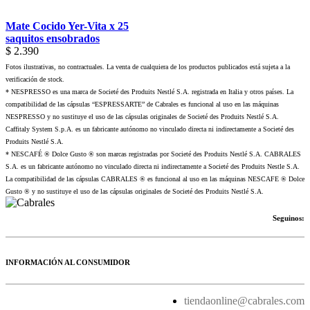
Mate Cocido Yer-Vita x 25
saquitos ensobrados
$ 2.390
Fotos ilustrativas, no contractuales. La venta de cualquiera de los productos publicados está sujeta a la
verificación de stock.
* NESPRESSO es una marca de Societé des Produits Nestlé S.A. registrada en Italia y otros países. La
compatibilidad de las cápsulas “ESPRESSARTE” de Cabrales es funcional al uso en las máquinas
NESPRESSO y no sustituye el uso de las cápsulas originales de Societé des Produits Nestlé S.A.
Caffitaly System S.p.A. es un fabricante autónomo no vinculado directa ni indirectamente a Societé des
Produits Nestlé S.A.
* NESCAFÉ ® Dolce Gusto ® son marcas registradas por Societé des Produits Nestlé S.A. CABRALES
S.A. es un fabricante autónomo no vinculado directa ni indirectamente a Societé des Produits Nestle S.A.
La compatibilidad de las cápsulas CABRALES ® es funcional al uso en las máquinas NESCAFE ® Dolce
Gusto ® y no sustituye el uso de las cápsulas originales de Societé des Produits Nestlé S.A.
Seguinos:
INFORMACIÓN AL CONSUMIDOR
tiendaonline@cabrales.com