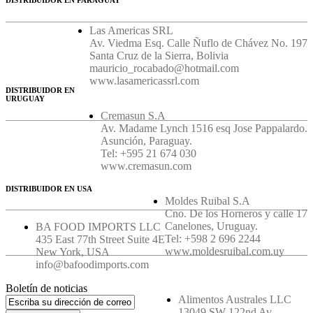
Las Americas SRL
Av. Viedma Esq. Calle Ñuflo de Chávez No. 197
Santa Cruz de la Sierra, Bolivia
mauricio_rocabado@hotmail.com
www.lasamericassrl.com
DISTRIBUIDOR EN
URUGUAY
Cremasun S.A
Av. Madame Lynch 1516 esq Jose Pappalardo.
Asunción, Paraguay.
Tel: +595 21 674 030
www.cremasun.com
DISTRIBUIDOR EN USA
Moldes Ruibal S.A
Cno. De los Horneros y calle 17
Canelones, Uruguay.
BA FOOD IMPORTS LLC
Tel: +598 2 696 2244
435 East 77th Street Suite 4E
www.moldesruibal.com.uy
New York, USA
info@bafoodimports.com
Boletín de noticias
Alimentos Australes LLC
13049 SW 122nd Av