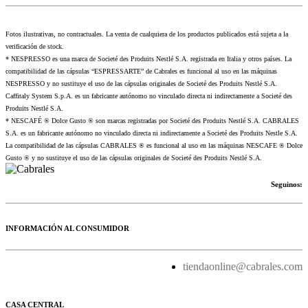
Fotos ilustrativas, no contractuales. La venta de cualquiera de los productos publicados está sujeta a la
verificación de stock.
* NESPRESSO es una marca de Societé des Produits Nestlé S.A. registrada en Italia y otros países. La
compatibilidad de las cápsulas “ESPRESSARTE” de Cabrales es funcional al uso en las máquinas
NESPRESSO y no sustituye el uso de las cápsulas originales de Societé des Produits Nestlé S.A.
Caffitaly System S.p.A. es un fabricante autónomo no vinculado directa ni indirectamente a Societé des
Produits Nestlé S.A.
* NESCAFÉ ® Dolce Gusto ® son marcas registradas por Societé des Produits Nestlé S.A. CABRALES
S.A. es un fabricante autónomo no vinculado directa ni indirectamente a Societé des Produits Nestle S.A.
La compatibilidad de las cápsulas CABRALES ® es funcional al uso en las máquinas NESCAFE ® Dolce
Gusto ® y no sustituye el uso de las cápsulas originales de Societé des Produits Nestlé S.A.
Seguinos:
INFORMACIÓN AL CONSUMIDOR
tiendaonline@cabrales.com
CASA CENTRAL