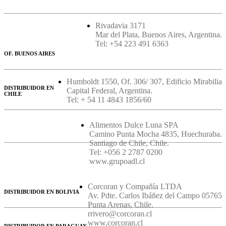
Rivadavia 3171
Mar del Plata, Buenos Aires, Argentina.
Tel: +54 223 491 6363
OF. BUENOS AIRES
Humboldt 1550, Of. 306/ 307, Edificio Mirabilia
DISTRIBUIDOR EN
Capital Federal, Argentina.
CHILE
Tel: + 54 11 4843 1856/60
Alimentos Dulce Luna SPA
Camino Punta Mocha 4835, Huechuraba.
Santiago de Chile, Chile.
Tel: +056 2 2787 0200
www.grupoadl.cl
Corcoran y Compañía LTDA
DISTRIBUIDOR EN BOLIVIA
Av. Pdte. Carlos Ibáñez del Campo 05765
Punta Arenas, Chile.
rrivero@corcoran.cl
www.corcoran.cl
DISTRIBUIDOR EN PARAGUAY