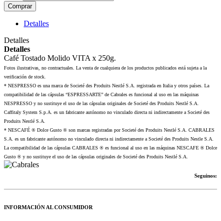
Comprar
Detalles
Detalles
Detalles
Café Tostado Molido VITA x 250g.
Fotos ilustrativas, no contractuales. La venta de cualquiera de los productos publicados está sujeta a la
verificación de stock.
* NESPRESSO es una marca de Societé des Produits Nestlé S.A. registrada en Italia y otros países. La
compatibilidad de las cápsulas “ESPRESSARTE” de Cabrales es funcional al uso en las máquinas
NESPRESSO y no sustituye el uso de las cápsulas originales de Societé des Produits Nestlé S.A.
Caffitaly System S.p.A. es un fabricante autónomo no vinculado directa ni indirectamente a Societé des
Produits Nestlé S.A.
* NESCAFÉ ® Dolce Gusto ® son marcas registradas por Societé des Produits Nestlé S.A. CABRALES
S.A. es un fabricante autónomo no vinculado directa ni indirectamente a Societé des Produits Nestle S.A.
La compatibilidad de las cápsulas CABRALES ® es funcional al uso en las máquinas NESCAFE ® Dolce
Gusto ® y no sustituye el uso de las cápsulas originales de Societé des Produits Nestlé S.A.
Seguinos:
INFORMACIÓN AL CONSUMIDOR