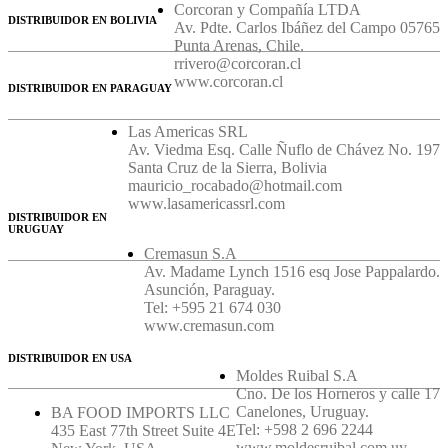
Corcoran y Compañía LTDA
DISTRIBUIDOR EN BOLIVIA
Av. Pdte. Carlos Ibáñez del Campo 05765
Punta Arenas, Chile.
rrivero@corcoran.cl
www.corcoran.cl
DISTRIBUIDOR EN PARAGUAY
Las Americas SRL
Av. Viedma Esq. Calle Ñuflo de Chávez No. 197
Santa Cruz de la Sierra, Bolivia
mauricio_rocabado@hotmail.com
www.lasamericassrl.com
DISTRIBUIDOR EN
URUGUAY
Cremasun S.A
Av. Madame Lynch 1516 esq Jose Pappalardo.
Asunción, Paraguay.
Tel: +595 21 674 030
www.cremasun.com
DISTRIBUIDOR EN USA
Moldes Ruibal S.A
Cno. De los Horneros y calle 17
Canelones, Uruguay.
BA FOOD IMPORTS LLC
Tel: +598 2 696 2244
435 East 77th Street Suite 4E
www.moldesruibal.com.uy