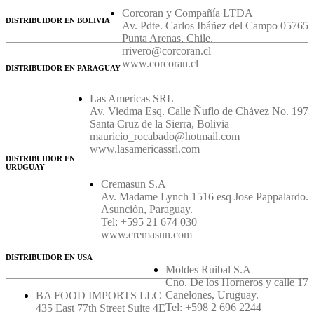
Corcoran y Compañía LTDA
DISTRIBUIDOR EN BOLIVIA
Av. Pdte. Carlos Ibáñez del Campo 05765
Punta Arenas, Chile.
rrivero@corcoran.cl
www.corcoran.cl
DISTRIBUIDOR EN PARAGUAY
Las Americas SRL
Av. Viedma Esq. Calle Ñuflo de Chávez No. 197
Santa Cruz de la Sierra, Bolivia
mauricio_rocabado@hotmail.com
www.lasamericassrl.com
DISTRIBUIDOR EN
URUGUAY
Cremasun S.A
Av. Madame Lynch 1516 esq Jose Pappalardo.
Asunción, Paraguay.
Tel: +595 21 674 030
www.cremasun.com
DISTRIBUIDOR EN USA
Moldes Ruibal S.A
Cno. De los Horneros y calle 17
Canelones, Uruguay.
BA FOOD IMPORTS LLC
Tel: +598 2 696 2244
435 East 77th Street Suite 4E