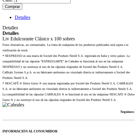
Comprar
Detalles
Detalles
Detalles
Liv Edulcorante Clásico x 100 sobres
Fotos ilustrativas, no contractuales. La venta de cualquiera de los productos publicados está sujeta a la
verificación de stock.
* NESPRESSO es una marca de Societé des Produits Nestlé S.A. registrada en Italia y otros países. La
compatibilidad de las cápsulas “ESPRESSARTE” de Cabrales es funcional al uso en las máquinas
NESPRESSO y no sustituye el uso de las cápsulas originales de Societé des Produits Nestlé S.A.
Caffitaly System S.p.A. es un fabricante autónomo no vinculado directa ni indirectamente a Societé des
Produits Nestlé S.A.
* NESCAFÉ ® Dolce Gusto ® son marcas registradas por Societé des Produits Nestlé S.A. CABRALES
S.A. es un fabricante autónomo no vinculado directa ni indirectamente a Societé des Produits Nestle S.A.
La compatibilidad de las cápsulas CABRALES ® es funcional al uso en las máquinas NESCAFE ® Dolce
Gusto ® y no sustituye el uso de las cápsulas originales de Societé des Produits Nestlé S.A.
Seguinos:
INFORMACIÓN AL CONSUMIDOR