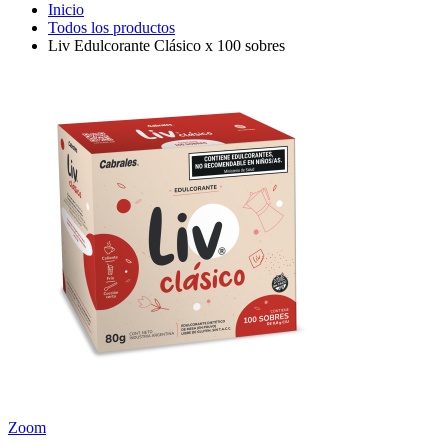
Inicio
Todos los productos
Liv Edulcorante Clásico x 100 sobres
Zoom