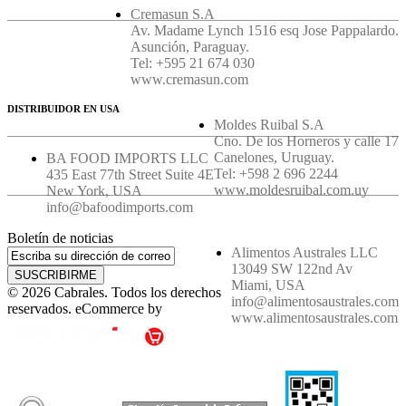
Cremasun S.A
Av. Madame Lynch 1516 esq Jose Pappalardo.
Asunción, Paraguay.
Tel: +595 21 674 030
www.cremasun.com
DISTRIBUIDOR EN USA
Moldes Ruibal S.A
Cno. De los Horneros y calle 17
Canelones, Uruguay.
BA FOOD IMPORTS LLC
Tel: +598 2 696 2244
435 East 77th Street Suite 4E
www.moldesruibal.com.uy
New York, USA
info@bafoodimports.com
Boletín de noticias
Alimentos Australes LLC
13049 SW 122nd Av
SUSCRIBIRME
Miami, USA
© 2026 Cabrales. Todos los derechos
info@alimentosaustrales.com
reservados. eCommerce by
www.alimentosaustrales.com