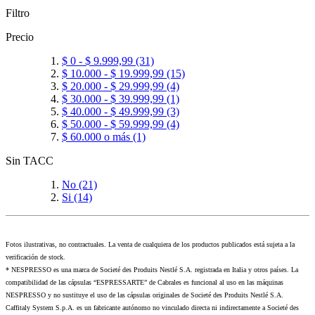
Filtro
Precio
$ 0
-
$ 9.999,99
(31)
$ 10.000
-
$ 19.999,99
(15)
$ 20.000
-
$ 29.999,99
(4)
$ 30.000
-
$ 39.999,99
(1)
$ 40.000
-
$ 49.999,99
(3)
$ 50.000
-
$ 59.999,99
(4)
$ 60.000
o más
(1)
Sin TACC
No
(21)
Si
(14)
Fotos ilustrativas, no contractuales. La venta de cualquiera de los productos publicados está sujeta a la
verificación de stock.
* NESPRESSO es una marca de Societé des Produits Nestlé S.A. registrada en Italia y otros países. La
compatibilidad de las cápsulas “ESPRESSARTE” de Cabrales es funcional al uso en las máquinas
NESPRESSO y no sustituye el uso de las cápsulas originales de Societé des Produits Nestlé S.A.
Caffitaly System S.p.A. es un fabricante autónomo no vinculado directa ni indirectamente a Societé des