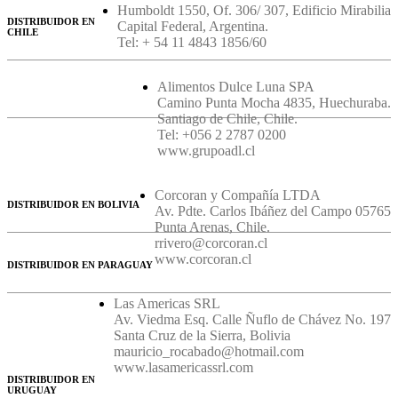
Humboldt 1550, Of. 306/ 307, Edificio Mirabilia
DISTRIBUIDOR EN
Capital Federal, Argentina.
CHILE
Tel: + 54 11 4843 1856/60
Alimentos Dulce Luna SPA
Camino Punta Mocha 4835, Huechuraba.
Santiago de Chile, Chile.
Tel: +056 2 2787 0200
www.grupoadl.cl
Corcoran y Compañía LTDA
DISTRIBUIDOR EN BOLIVIA
Av. Pdte. Carlos Ibáñez del Campo 05765
Punta Arenas, Chile.
rrivero@corcoran.cl
www.corcoran.cl
DISTRIBUIDOR EN PARAGUAY
Las Americas SRL
Av. Viedma Esq. Calle Ñuflo de Chávez No. 197
Santa Cruz de la Sierra, Bolivia
mauricio_rocabado@hotmail.com
www.lasamericassrl.com
DISTRIBUIDOR EN
URUGUAY