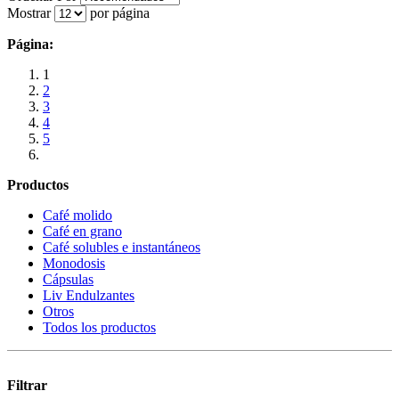
Mostrar
por página
Página:
1
2
3
4
5
Productos
Café molido
Café en grano
Café solubles e instantáneos
Monodosis
Cápsulas
Liv Endulzantes
Otros
Todos los productos
Filtrar