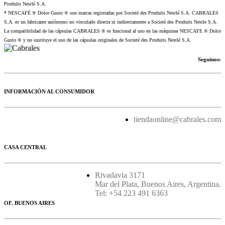
Produits Nestlé S.A.
* NESCAFÉ ® Dolce Gusto ® son marcas registradas por Societé des Produits Nestlé S.A. CABRALES
S.A. es un fabricante autónomo no vinculado directa ni indirectamente a Societé des Produits Nestle S.A.
La compatibilidad de las cápsulas CABRALES ® es funcional al uso en las máquinas NESCAFE ® Dolce
Gusto ® y no sustituye el uso de las cápsulas originales de Societé des Produits Nestlé S.A.
Seguinos:
INFORMACIÓN AL CONSUMIDOR
tiendaonline@cabrales.com
CASA CENTRAL
Rivadavia 3171
Mar del Plata, Buenos Aires, Argentina.
Tel: +54 223 491 6363
OF. BUENOS AIRES