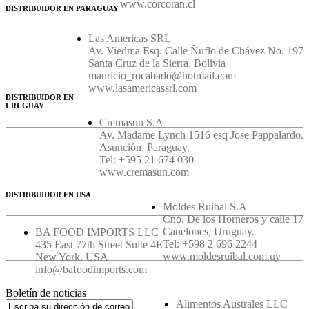
www.corcoran.cl
DISTRIBUIDOR EN PARAGUAY
Las Americas SRL
Av. Viedma Esq. Calle Ñuflo de Chávez No. 197
Santa Cruz de la Sierra, Bolivia
mauricio_rocabado@hotmail.com
www.lasamericassrl.com
DISTRIBUIDOR EN
URUGUAY
Cremasun S.A
Av. Madame Lynch 1516 esq Jose Pappalardo.
Asunción, Paraguay.
Tel: +595 21 674 030
www.cremasun.com
DISTRIBUIDOR EN USA
Moldes Ruibal S.A
Cno. De los Horneros y calle 17
Canelones, Uruguay.
BA FOOD IMPORTS LLC
Tel: +598 2 696 2244
435 East 77th Street Suite 4E
www.moldesruibal.com.uy
New York, USA
info@bafoodimports.com
Boletín de noticias
Alimentos Australes LLC