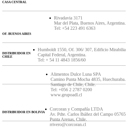
CASA CENTRAL
Rivadavia 3171
Mar del Plata, Buenos Aires, Argentina.
Tel: +54 223 491 6363
OF. BUENOS AIRES
Humboldt 1550, Of. 306/ 307, Edificio Mirabilia
DISTRIBUIDOR EN
Capital Federal, Argentina.
CHILE
Tel: + 54 11 4843 1856/60
Alimentos Dulce Luna SPA
Camino Punta Mocha 4835, Huechuraba.
Santiago de Chile, Chile.
Tel: +056 2 2787 0200
www.grupoadl.cl
Corcoran y Compañía LTDA
DISTRIBUIDOR EN BOLIVIA
Av. Pdte. Carlos Ibáñez del Campo 05765
Punta Arenas, Chile.
rrivero@corcoran.cl