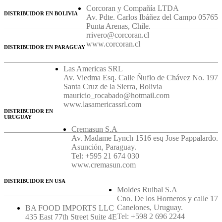
Corcoran y Compañía LTDA
DISTRIBUIDOR EN BOLIVIA
Av. Pdte. Carlos Ibáñez del Campo 05765
Punta Arenas, Chile.
rrivero@corcoran.cl
www.corcoran.cl
DISTRIBUIDOR EN PARAGUAY
Las Americas SRL
Av. Viedma Esq. Calle Ñuflo de Chávez No. 197
Santa Cruz de la Sierra, Bolivia
mauricio_rocabado@hotmail.com
www.lasamericassrl.com
DISTRIBUIDOR EN
URUGUAY
Cremasun S.A
Av. Madame Lynch 1516 esq Jose Pappalardo.
Asunción, Paraguay.
Tel: +595 21 674 030
www.cremasun.com
DISTRIBUIDOR EN USA
Moldes Ruibal S.A
Cno. De los Horneros y calle 17
Canelones, Uruguay.
BA FOOD IMPORTS LLC
Tel: +598 2 696 2244
435 East 77th Street Suite 4E