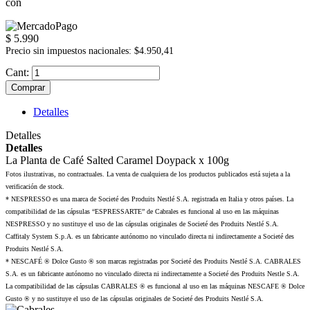
con
$ 5.990
Precio sin impuestos nacionales: $4.950,41
Cant:
Comprar
Detalles
Detalles
Detalles
La Planta de Café Salted Caramel Doypack x 100g
Fotos ilustrativas, no contractuales. La venta de cualquiera de los productos publicados está sujeta a la
verificación de stock.
* NESPRESSO es una marca de Societé des Produits Nestlé S.A. registrada en Italia y otros países. La
compatibilidad de las cápsulas “ESPRESSARTE” de Cabrales es funcional al uso en las máquinas
NESPRESSO y no sustituye el uso de las cápsulas originales de Societé des Produits Nestlé S.A.
Caffitaly System S.p.A. es un fabricante autónomo no vinculado directa ni indirectamente a Societé des
Produits Nestlé S.A.
* NESCAFÉ ® Dolce Gusto ® son marcas registradas por Societé des Produits Nestlé S.A. CABRALES
S.A. es un fabricante autónomo no vinculado directa ni indirectamente a Societé des Produits Nestle S.A.
La compatibilidad de las cápsulas CABRALES ® es funcional al uso en las máquinas NESCAFE ® Dolce
Gusto ® y no sustituye el uso de las cápsulas originales de Societé des Produits Nestlé S.A.