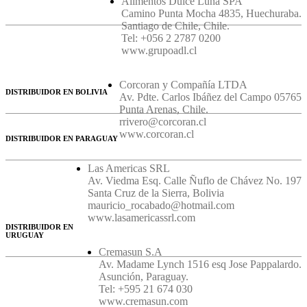
Alimentos Dulce Luna SPA
Camino Punta Mocha 4835, Huechuraba.
Santiago de Chile, Chile.
Tel: +056 2 2787 0200
www.grupoadl.cl
Corcoran y Compañía LTDA
DISTRIBUIDOR EN BOLIVIA
Av. Pdte. Carlos Ibáñez del Campo 05765
Punta Arenas, Chile.
rrivero@corcoran.cl
www.corcoran.cl
DISTRIBUIDOR EN PARAGUAY
Las Americas SRL
Av. Viedma Esq. Calle Ñuflo de Chávez No. 197
Santa Cruz de la Sierra, Bolivia
mauricio_rocabado@hotmail.com
www.lasamericassrl.com
DISTRIBUIDOR EN
URUGUAY
Cremasun S.A
Av. Madame Lynch 1516 esq Jose Pappalardo.
Asunción, Paraguay.
Tel: +595 21 674 030
www.cremasun.com