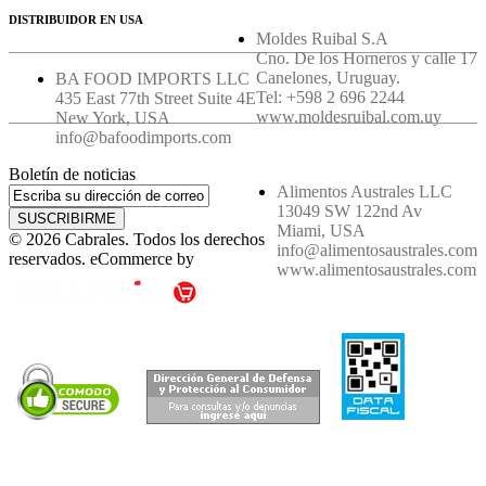
DISTRIBUIDOR EN USA
Moldes Ruibal S.A
Cno. De los Horneros y calle 17
Canelones, Uruguay.
BA FOOD IMPORTS LLC
Tel: +598 2 696 2244
435 East 77th Street Suite 4E
www.moldesruibal.com.uy
New York, USA
info@bafoodimports.com
Boletín de noticias
Alimentos Australes LLC
13049 SW 122nd Av
SUSCRIBIRME
Miami, USA
© 2026 Cabrales. Todos los derechos
info@alimentosaustrales.com
reservados. eCommerce by
www.alimentosaustrales.com