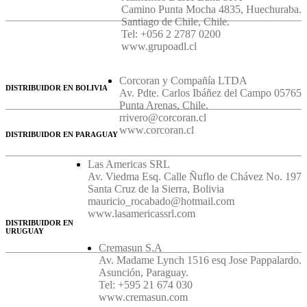
Camino Punta Mocha 4835, Huechuraba.
Santiago de Chile, Chile.
Tel: +056 2 2787 0200
www.grupoadl.cl
Corcoran y Compañía LTDA
DISTRIBUIDOR EN BOLIVIA
Av. Pdte. Carlos Ibáñez del Campo 05765
Punta Arenas, Chile.
rrivero@corcoran.cl
www.corcoran.cl
DISTRIBUIDOR EN PARAGUAY
Las Americas SRL
Av. Viedma Esq. Calle Ñuflo de Chávez No. 197
Santa Cruz de la Sierra, Bolivia
mauricio_rocabado@hotmail.com
www.lasamericassrl.com
DISTRIBUIDOR EN
URUGUAY
Cremasun S.A
Av. Madame Lynch 1516 esq Jose Pappalardo.
Asunción, Paraguay.
Tel: +595 21 674 030
www.cremasun.com