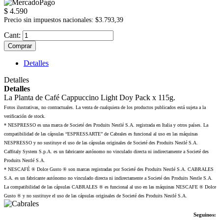
$ 4.590
Precio sin impuestos nacionales: $3.793,39
Cant:
Comprar
Detalles
Detalles
Detalles
La Planta de Café Cappuccino Light Doy Pack x 115g.
Fotos ilustrativas, no contractuales. La venta de cualquiera de los productos publicados está sujeta a la
verificación de stock.
* NESPRESSO es una marca de Societé des Produits Nestlé S.A. registrada en Italia y otros países. La
compatibilidad de las cápsulas “ESPRESSARTE” de Cabrales es funcional al uso en las máquinas
NESPRESSO y no sustituye el uso de las cápsulas originales de Societé des Produits Nestlé S.A.
Caffitaly System S.p.A. es un fabricante autónomo no vinculado directa ni indirectamente a Societé des
Produits Nestlé S.A.
* NESCAFÉ ® Dolce Gusto ® son marcas registradas por Societé des Produits Nestlé S.A. CABRALES
S.A. es un fabricante autónomo no vinculado directa ni indirectamente a Societé des Produits Nestle S.A.
La compatibilidad de las cápsulas CABRALES ® es funcional al uso en las máquinas NESCAFE ® Dolce
Gusto ® y no sustituye el uso de las cápsulas originales de Societé des Produits Nestlé S.A.
Seguinos: