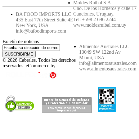
Moldes Ruibal S.A
Cno. De los Horneros y calle 17
Canelones, Uruguay.
BA FOOD IMPORTS LLC
Tel: +598 2 696 2244
435 East 77th Street Suite 4E
www.moldesruibal.com.uy
New York, USA
info@bafoodimports.com
Boletín de noticias
Alimentos Australes LLC
13049 SW 122nd Av
SUSCRIBIRME
Miami, USA
© 2026 Cabrales. Todos los derechos
info@alimentosaustrales.com
reservados. eCommerce by
www.alimentosaustrales.com