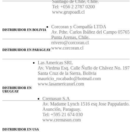
Santiago de Chile, Chile.
Tel: +056 2 2787 0200
www.grupoadl.cl
Corcoran y Compañía LTDA
DISTRIBUIDOR EN BOLIVIA
Av. Pdte. Carlos Ibáñez del Campo 05765
Punta Arenas, Chile.
rrivero@corcoran.cl
www.corcoran.cl
DISTRIBUIDOR EN PARAGUAY
Las Americas SRL
Av. Viedma Esq. Calle Ñuflo de Chávez No. 197
Santa Cruz de la Sierra, Bolivia
mauricio_rocabado@hotmail.com
www.lasamericassrl.com
DISTRIBUIDOR EN
URUGUAY
Cremasun S.A
Av. Madame Lynch 1516 esq Jose Pappalardo.
Asunción, Paraguay.
Tel: +595 21 674 030
www.cremasun.com
DISTRIBUIDOR EN USA