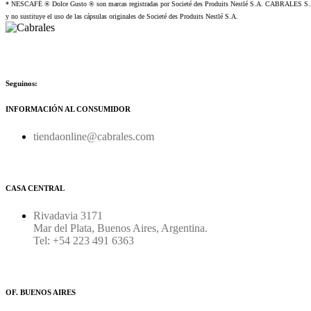
* NESCAFÉ ® Dolce Gusto ® son marcas registradas por Societé des Produits Nestlé S.A. CABRALES S.A. 
y no sustituye el uso de las cápsulas originales de Societé des Produits Nestlé S.A.
Seguinos:
INFORMACIÓN AL CONSUMIDOR
tiendaonline@cabrales.com
CASA CENTRAL
Rivadavia 3171
Mar del Plata, Buenos Aires, Argentina.
Tel: +54 223 491 6363
OF. BUENOS AIRES