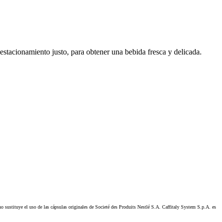
stacionamiento justo, para obtener una bebida fresca y delicada.
stituye el uso de las cápsulas originales de Societé des Produits Nestlé S.A. Caffitaly System S.p.A. es