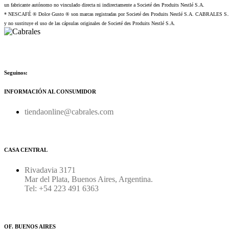
un fabricante autónomo no vinculado directa ni indirectamente a Societé des Produits Nestlé S.A.
* NESCAFÉ ® Dolce Gusto ® son marcas registradas por Societé des Produits Nestlé S.A. CABRALES S.A. 
y no sustituye el uso de las cápsulas originales de Societé des Produits Nestlé S.A.
Seguinos:
INFORMACIÓN AL CONSUMIDOR
tiendaonline@cabrales.com
CASA CENTRAL
Rivadavia 3171
Mar del Plata, Buenos Aires, Argentina.
Tel: +54 223 491 6363
OF. BUENOS AIRES